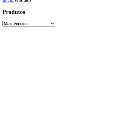
Início
.
Produtos
Produtos