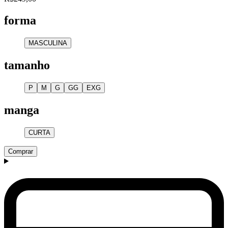
forma
MASCULINA
tamanho
P
M
G
GG
EXG
manga
CURTA
Comprar