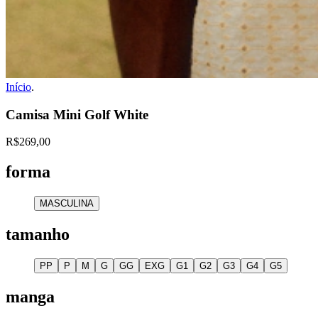
Início
.
Camisa Mini Golf White
R$269,00
forma
MASCULINA
tamanho
PP
P
M
G
GG
EXG
G1
G2
G3
G4
G5
manga